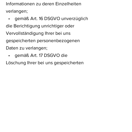
Informationen zu deren Einzelheiten
verlangen;
• gemäß Art. 16 DSGVO unverzüglich
die Berichtigung unrichtiger oder
Vervollständigung Ihrer bei uns
gespeicherten personenbezogenen
Daten zu verlangen;
• gemäß Art. 17 DSGVO die
Löschung Ihrer bei uns gespeicherten
personenbezogenen Daten zu
verlangen, soweit nicht die
Verarbeitung zur Ausübung des Rechts
auf freie Meinungsäußerung und
Information, zur Erfüllung einer
rechtlichen Verpflichtung, aus Gründen
des öffentlichen Interesses oder zur
Geltendmachung, Ausübung oder
Verteidigung von Rechtsansprüchen